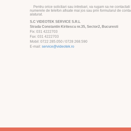
Pentru orice solictiari sau intrebari, va rugam sa ne contactati 
numerele de telefon afisate mai jos sau prin formularul de conta
alaturat.
S.C VIDEOTEK SERVICE S.R.L
Strada Constantin Kiritescu nr.35, Sector2, Bucuresti
Fix:
031 4222703
Fax:
031 4222703
Mobil:
0722 285.050 / 0728 268.590
E-mail:
service@videotek.ro