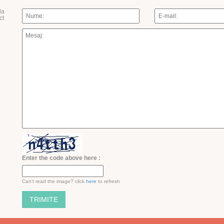
la
ct
Enter the code above here :
Can't read the image? click
here
to refresh