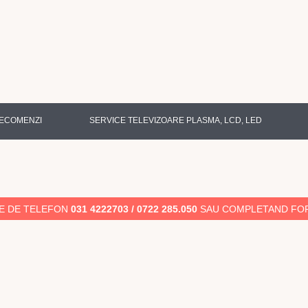
ECOMENZI
SERVICE TELEVIZOARE PLASMA, LCD, LED
LE DE TELEFON
031 4222703 / 0722 285.050
SAU COMPLETAND FOR